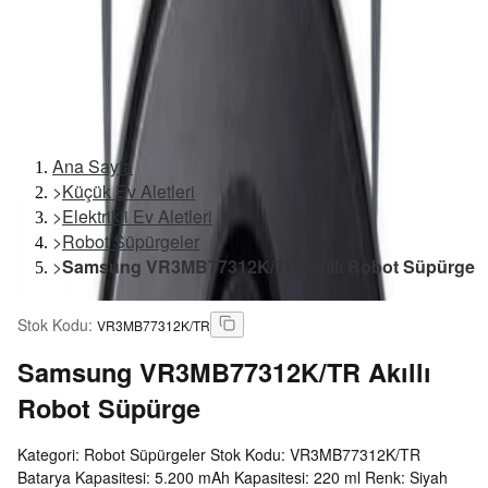
Ana Sayfa
>
Küçük Ev Aletleri
>
Elektrikli Ev Aletleri
>
Robot Süpürgeler
>
Samsung VR3MB77312K/TR Akıllı Robot Süpürge
Stok Kodu
:
VR3MB77312K/TR
Samsung
VR3MB77312K/TR Akıllı
Robot Süpürge
Kategori: Robot Süpürgeler Stok Kodu: VR3MB77312K/TR
Batarya Kapasitesi: 5.200 mAh Kapasitesi: 220 ml Renk: Siyah