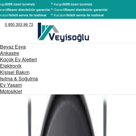
rgo
Kargo
500₺ üzeri ücretsiz
500₺ üzeri ücretsiz
ranti
Garanti
Resmi distribütör garantisi
Resmi distribütör garantisi
rulum
Kurulum
Yetkili servis ile teslimat
Yetkili servis ile teslimat
0 850 303 99 73
Beyaz Eşya
Ankastre
Küçük Ev Aletleri
Elektronik
Kişisel Bakım
Isıtma & Soğutma
Ev Yaşam
Motosiklet