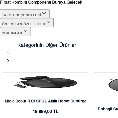
Fırsat Kombini Componenti Buraya Gelecek
TAKSIT SEÇENEKLERI
ÖNE ÇIKAN ÖZELLIKLER
YORUMLAR
Kategorinin Diğer Ürünleri
Miele Scout RX3 SPQL Akıllı Robot Süpürge
Robogil St
19.899,00 TL