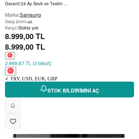
Garanti:24 Ay Sevk ve Teslim ...
Marka
:
Samsung
Satış birimi
:
ad.
Kargo
:
Stokta yok
8.999,00 TL
8.999,00 TL
2.999,67 TL
(
3 taksit
)
✓
TRY
,
USD
,
EUR
,
GBP
STOK BİLDİRİMİNİ AÇ