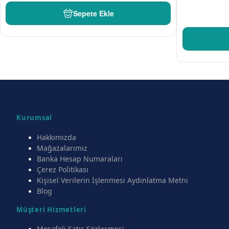
Sepete Ekle
Kurumsal
Hakkımızda
Mağazalarımız
Banka Hesap Numaraları
Çerez Politikası
Kişisel Verilerin İşlenmesi Aydınlatma Metni
Blog
Müşteri Hizmetleri
Mesafeli Satış Sözleşmesi