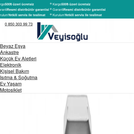
rgo
Kargo
500₺ üzeri ücretsiz
500₺ üzeri ücretsiz
ranti
Garanti
Resmi distribütör garantisi
Resmi distribütör garantisi
rulum
Kurulum
Yetkili servis ile teslimat
Yetkili servis ile teslimat
0 850 303 99 73
Beyaz Eşya
Ankastre
Küçük Ev Aletleri
Elektronik
Kişisel Bakım
Isıtma & Soğutma
Ev Yaşam
Motosiklet