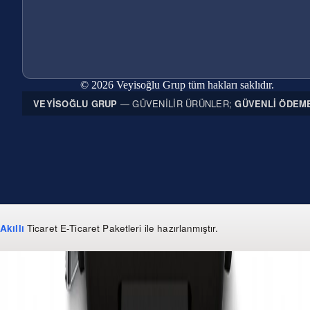
© 2026 Veyisoğlu Grup tüm hakları saklıdır.
VEYISOĞLU GRUP
— GÜVENILIR ÜRÜNLER;
GÜVENLI ÖDEM
Akıllı
Ticaret
E-Ticaret Paketleri
ile hazırlanmıştır.
WhatsApp
0 850 303 99 73