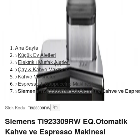
Ana Sayfa
>
Küçük Ev Aletleri
>
Elektrikli Mutfak Aletleri
>
Çay & Kahve Makineleri
>
Kahve Makineleri
>
Espresso & Cappuccino Makinesi
>
Siemens TI923309RW EQ.Otomatik Kahve ve Espre
Stok Kodu
:
TI923309RW
Siemens
TI923309RW EQ.Otomatik
Kahve ve Espresso Makinesi