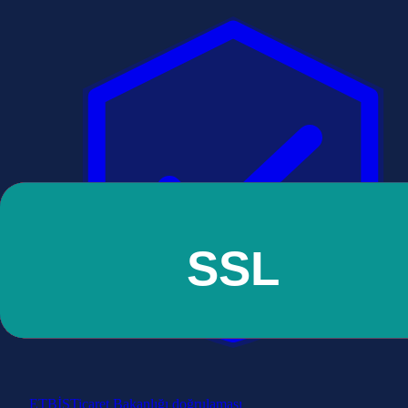
ETBİS
Ticaret Bakanlığı doğrulaması