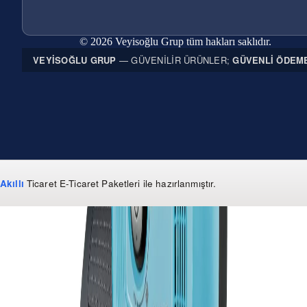
© 2026 Veyisoğlu Grup tüm hakları saklıdır.
VEYISOĞLU GRUP
— GÜVENILIR ÜRÜNLER;
GÜVENLI ÖDEM
Akıllı
Ticaret
E-Ticaret Paketleri
ile hazırlanmıştır.
WhatsApp
0 850 303 99 73