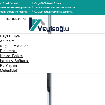
Kargo
₺ üzeri ücretsiz
500₺ üzeri ücretsiz
Garanti
esmi distribütör garantisi
Resmi distribütör garantisi
Kurulum
etkili servis ile teslimat
Yetkili servis ile teslimat
0 850 303 99 73
Beyaz Eşya
Ankastre
Küçük Ev Aletleri
Elektronik
Kişisel Bakım
Isıtma & Soğutma
Ev Yaşam
Motosiklet