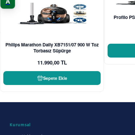
A
Profilo PS
Philips Marathon Daily XB7151/07 900 W Toz
Torbasız Süpürge
11.990,00 TL
Sepete Ekle
Kurumsal