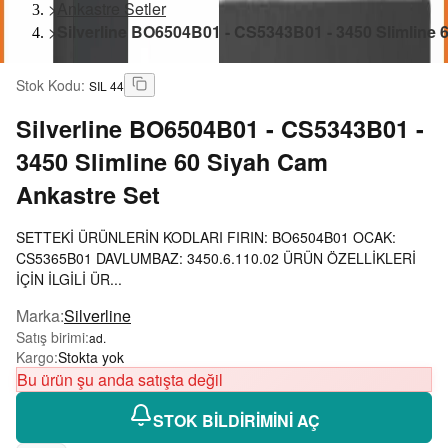
>
Ankastre Setler
>
Silverline BO6504B01 - CS5343B01 - 3450 Slimline 
Stok Kodu
:
SIL 44
Silverline
BO6504B01 - CS5343B01 -
3450 Slimline 60 Siyah Cam
Ankastre Set
SETTEKİ ÜRÜNLERİN KODLARI FIRIN: BO6504B01 OCAK:
CS5365B01 DAVLUMBAZ: 3450.6.110.02 ÜRÜN ÖZELLİKLERİ
İÇİN İLGİLİ ÜR...
Marka
:
Silverline
Satış birimi
:
ad.
Kargo
:
Stokta yok
Bu ürün şu anda satışta değil
STOK BİLDİRİMİNİ AÇ