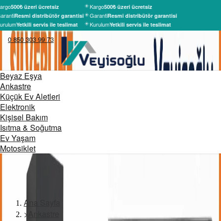
argo
Kargo
500₺ üzeri ücretsiz
500₺ üzeri ücretsiz
aranti
Garanti
Resmi distribütör garantisi
Resmi distribütör garantisi
urulum
Kurulum
Yetkili servis ile teslimat
Yetkili servis ile teslimat
0 850 303 99 73
Beyaz Eşya
Ankastre
Küçük Ev Aletleri
Elektronik
Kişisel Bakım
Isıtma & Soğutma
Ev Yaşam
Motosiklet
Ana Sayfa
>
Ankastre