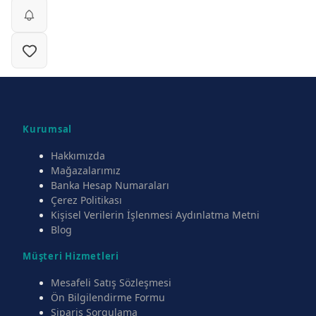
Kurumsal
Hakkımızda
Mağazalarımız
Banka Hesap Numaraları
Çerez Politikası
Kişisel Verilerin İşlenmesi Aydınlatma Metni
Blog
Müşteri Hizmetleri
Mesafeli Satış Sözleşmesi
Ön Bilgilendirme Formu
Sipariş Sorgulama