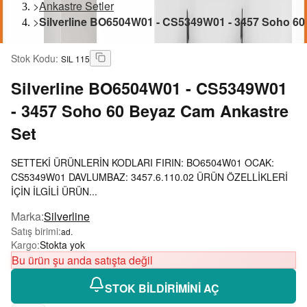
>
Ankastre Setler
>
Silverline BO6504W01 - CS5349W01 - 3457 Soho 60
Stok Kodu
:
SIL 115
Silverline
BO6504W01 - CS5349W01
- 3457 Soho 60 Beyaz Cam Ankastre
Set
SETTEKİ ÜRÜNLERİN KODLARI FIRIN: BO6504W01 OCAK:
CS5349W01 DAVLUMBAZ: 3457.6.110.02 ÜRÜN ÖZELLİKLERİ
İÇİN İLGİLİ ÜRÜN...
Marka
:
Silverline
Satış birimi
:
ad.
Kargo
:
Stokta yok
Bu ürün şu anda satışta değil
STOK BİLDİRİMİNİ AÇ