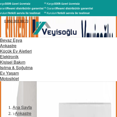
rgo
Kargo
500₺ üzeri ücretsiz
500₺ üzeri ücretsiz
ranti
Garanti
Resmi distribütör garantisi
Resmi distribütör garantisi
rulum
Kurulum
Yetkili servis ile teslimat
Yetkili servis ile teslimat
0 850 303 99 73
Beyaz Eşya
Ankastre
Küçük Ev Aletleri
Elektronik
Kişisel Bakım
Isıtma & Soğutma
Ev Yaşam
Motosiklet
Ana Sayfa
>
Ankastre