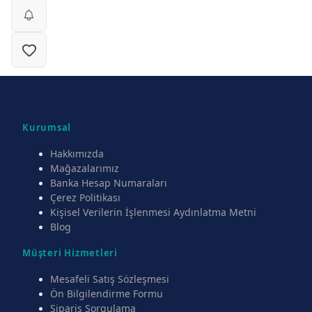
Kurumsal
Hakkımızda
Mağazalarımız
Banka Hesap Numaraları
Çerez Politikası
Kişisel Verilerin İşlenmesi Aydınlatma Metni
Blog
Müşteri Hizmetleri
Mesafeli Satış Sözleşmesi
Ön Bilgilendirme Formu
Sipariş Sorgulama