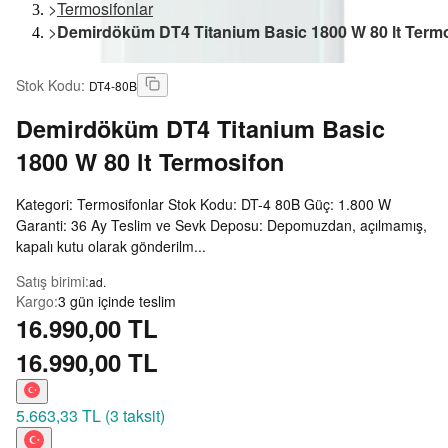
>
Termosifonlar
>
Demirdöküm DT4 Titanium Basic 1800 W 80 lt Term
Stok Kodu
:
DT4-80B
Demirdöküm
DT4 Titanium Basic
1800 W 80 lt Termosifon
Kategori: Termosifonlar Stok Kodu: DT-4 80B Güç: 1.800 W
Garanti: 36 Ay Teslim ve Sevk Deposu: Depomuzdan, açılmamış,
kapalı kutu olarak gönderilm...
Satış birimi
:
ad.
Kargo
:
3 gün içinde teslim
16.990,00 TL
16.990,00 TL
5.663,33 TL
(
3 taksit
)