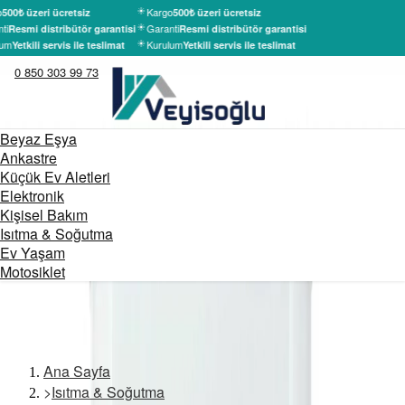
o
Kargo
500₺ üzeri ücretsiz
500₺ üzeri ücretsiz
ti
Garanti
Resmi distribütör garantisi
Resmi distribütör garantisi
um
Kurulum
Yetkili servis ile teslimat
Yetkili servis ile teslimat
0 850 303 99 73
Beyaz Eşya
Ankastre
Küçük Ev Aletleri
Elektronik
Kişisel Bakım
Isıtma & Soğutma
Ev Yaşam
Motosiklet
Ana Sayfa
>
Isıtma & Soğutma