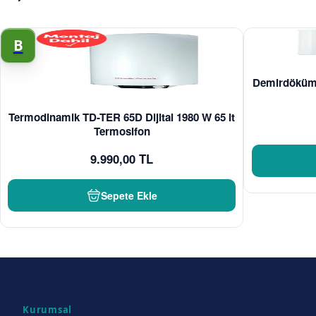
B
Demirdöküm 
Termodinamik TD-TER 65D Dijital 1980 W 65 lt
Termosifon
9.990,00 TL
Sepete Ekle
Kurumsal